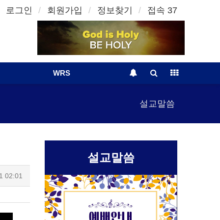
로그인
회원가입
정보찾기
접속 37
WRS
설교말씀
설교말씀
1 02:01