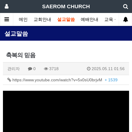
SAEROM CHURCH
메인
교회안내
설교말씀
예배안내
교육 · 훈련
설교말씀
축복의 믿음
관리자
0
3718
2025.05.11 01:56
https://www.youtube.com/watch?v=5x0sU0brjvM
+ 1539