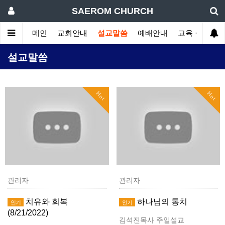
SAEROM CHURCH
메인
교회안내
설교말씀
예배안내
교육 · 훈련
설교말씀
Hot
Hot
관리자
관리자
치유와 회복
하나님의 통치
인기
인기
(8/21/2022)
김석진목사 주일설교