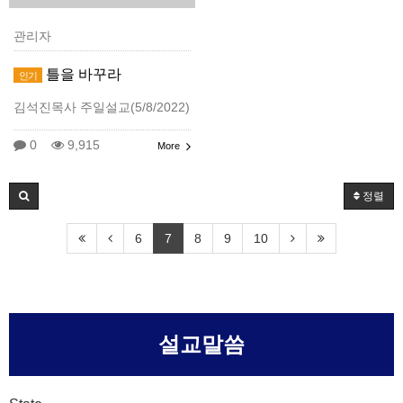
관리자
틀을 바꾸라
인기
김석진목사 주일설교(5/8/2022)
0
9,915
More
정렬
6
7
8
9
10
설교말씀