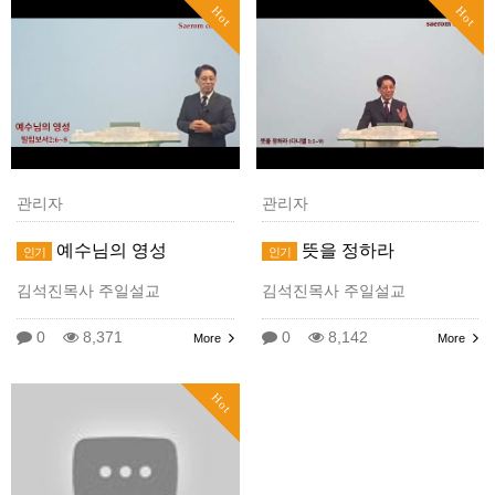
Hot
Hot
관리자
관리자
예수님의 영성
뜻을 정하라
인기
인기
김석진목사 주일설교
김석진목사 주일설교
0
8,371
0
8,142
More
More
Hot