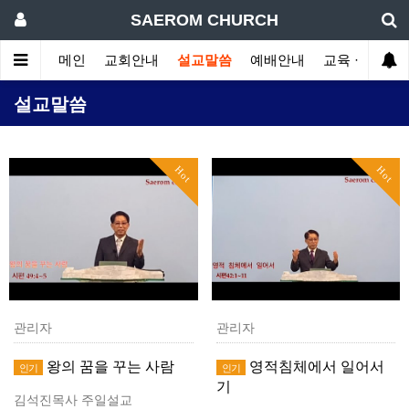
SAEROM CHURCH
메인
교회안내
설교말씀
예배안내
교육 · 훈련
설교말씀
Hot
Hot
관리자
관리자
왕의 꿈을 꾸는 사람
영적침체에서 일어서
인기
인기
기
김석진목사 주일설교