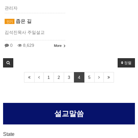
관리자
좁은 길
인기
김석진목사 주일설교
0
8,629
More
정렬
1
2
3
4
5
설교말씀
State