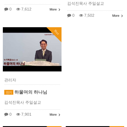
김석진목사 주일설교
0
7,612
More
0
7,502
More
Hot
관리자
하물며의 하나님
인기
김석진목사 주일설교
0
7,901
More